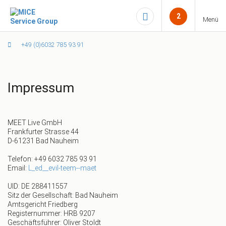
2
Menü
+49 (0)6032 785 93 91
Impressum
MEET Live GmbH
Frankfurter Strasse 44
D-61231 Bad Nauheim
Telefon: +49 6032 785 93 91
Email:
L_ed__evil-teem--maet
UID: DE 288411557
Sitz der Gesellschaft: Bad Nauheim
Amtsgericht Friedberg
Registernummer: HRB 9207
Geschäftsführer: Oliver Stoldt