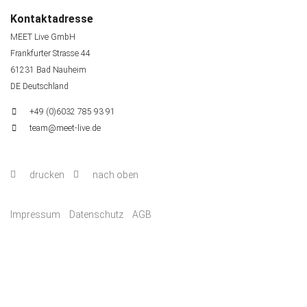
Kontaktadresse
MEET Live GmbH
Frankfurter Strasse 44
61231 Bad Nauheim
DE Deutschland
+49 (0)6032 785 93 91
team@meet-live.de
drucken
nach oben
Impressum
Datenschutz
AGB